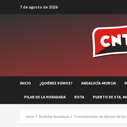
Saltar
7 de agosto de 2026
al
contenido
INICIO
¿QUIÉNES SOMOS?
ANDALUCÍA-MURCIA
R
PILAR DE LA HORADADA
ROTA
PUERTO DE STA. M
Inicio
Noticias Andalucía
Concentración en Apoyo de los 