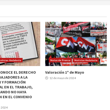
oticias Andalucía
Notas de Prensa
Noticias Andalucía
CONOCE EL DERECHO
Valoración 1º de Mayo
BAJADORES A LA
12 de mayo de 2024
 Y FORMACIÓN
L EN EL TRABAJO,
UANDO NO HAYA
 EN EL CONVENIO
e 2024