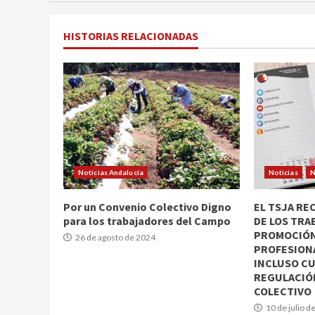
HISTORIAS RELACIONADAS
Noticias Andalucía
Noticias
N
Por un Convenio Colectivo Digno
EL TSJA RE
para los trabajadores del Campo
DE LOS TRA
PROMOCIÓN
26 de agosto de 2024
PROFESIONA
INCLUSO C
REGULACIÓN
COLECTIVO
10 de julio d